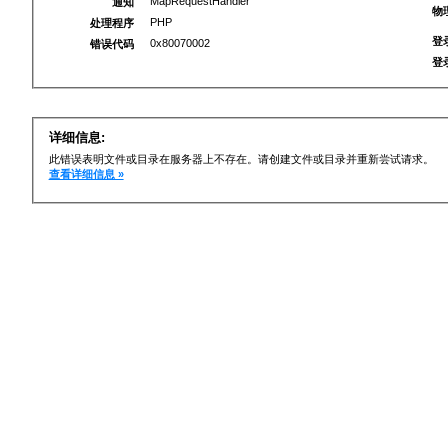
MapRequestHandler
通知
物
PHP
处理程序
登
0x80070002
错误代码
登
详细信息:
此错误表明文件或目录在服务器上不存在。请创建文件或目录并重新尝试请求。
查看详细信息 »