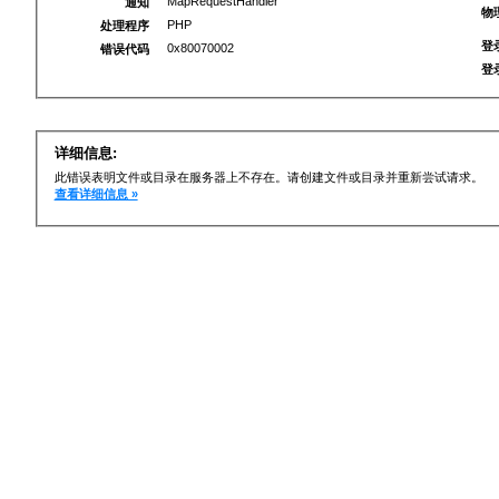
MapRequestHandler
通知
物
PHP
处理程序
登
0x80070002
错误代码
登
详细信息:
此错误表明文件或目录在服务器上不存在。请创建文件或目录并重新尝试请求。
查看详细信息 »