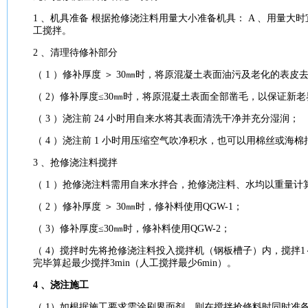
1 、机具准备 根据抢修浇注料用量大小准备机具： A 、用量大时
工搅拌。
2 、清理待修补部分
（ 1 ）修补厚度 ＞ 30㎜时，将原
混凝土
表面油污及老化的表皮
（ 2）修补厚度≤30㎜时，将原
混凝土
表面全部凿毛，以保证新老
（ 3 ）浇注前 24 小时用自来水将其表面清洗干净并充分湿润；
（ 4 ）浇注前 1 小时用压缩空气吹净积水，也可以用棉丝或海
3 、抢修浇注料搅拌
（ 1 ）抢修浇注料需用自来水拌合，抢修浇注料、水均以重量
（ 2 ）修补厚度 ＞ 30㎜时，修补料使用QGW-1；
（ 3）修补厚度≤30㎜时，修补料使用QGW-2；
（ 4）搅拌时先将抢修浇注料投入搅拌机（钢板槽子）内，搅拌1～
完毕算起最少搅拌3min（人工搅拌最少6min）。
4 、浇注
施工
（ 1）如根据
施工
要求
需涂刷界面剂，则在搅拌抢修料时同时准