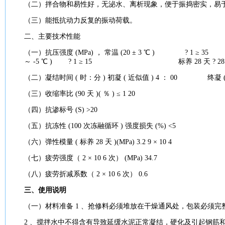
（二）拌合物和易性好，无泌水、离析现象，便于振捣密实，易
（三）能抵抗动力反复的振动荷载。
二、主要
技术
性能
（一）
抗压
强度
(MPa) ，
常温
(20 ± 3 ℃ ) ? 
～ -5 ℃ ) ? 1 ≥ 15 标养 28 天 ? 28 ≥
（二）凝结时间 ( 时：分 ) 初凝 ( 近似值 ) 4 ： 00 终凝 ( 近
（三）收缩率比 (90 天 )( ％ ) ≤ 1 20
（四）抗渗标号 (S) >20
（五）抗冻性 (100 次冻融循环 )
强度
损失 (%) <5
（六）弹性模量 ( 标养 28 天 )(MPa) 3.2 9 × 10 4
（七）疲劳
强度
（ 2 × 10 6 次） (MPa) 34.7
（八）疲劳折减系数（ 2 × 10 6 次） 0.6
三、使用说明
（一）
材料
准备 1 、抢修料必须堆放在干燥通风处，
包装
必须完
2 、搅拌水中不得含有导致延缓
水泥
正常凝结，硬化及引起钢筋