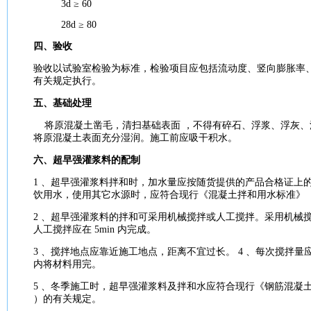
3d ≥ 60
28d ≥ 80
四、
验收
验收
以试验室检验为
标准
，检验
项目
应包括
流动度
、竖向
膨胀
率
有关
规定
执行。
五、
基础
处理
将原
混凝土
凿毛，清扫
基础
表面 ，不得有碎石、浮浆、浮灰
将原
混凝土
表面充分湿润。
施工
前应吸干积水。
六、超早强
灌浆
料的配制
1 、超早强
灌浆
料拌和时，加水量应按随货提供的产品合格证上
饮用水，使用其它水源时，应符合现行《
混凝土
拌和用水
标准
》（
2 、超早强
灌浆
料的拌和可采用机械搅拌或人工搅拌。采用机械搅拌时
人工搅拌应在 5min 内完成。
3 、搅拌地点应靠近
施工
地点，距离不宜过长。 4 、每次搅拌量应
内将
材料
用完。
5 、冬季
施工
时，超早强
灌浆
料及拌和水应符合现行《钢筋
混凝
）的有关
规定
。