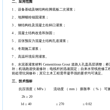
二、应用范围
1 、
设备
基础
及钢
结构
柱脚底板
二次
灌浆
；
2 、地脚螺栓锚固
灌浆
；
3 、钢
结构
柱及
混凝土
柱杯口
灌浆
；
4 、
混凝土
结构
改造
和
加固
；
5 、后张预应力
混凝土
结构
孔道
灌浆
；
6 、冬期
施工
灌浆
；
7 、高温环境应用
灌浆
。
8 、
水泥
基
灌浆
材料
Cementitious Grout 道路人孔盖高层调整；
桥
补；机场跑道快速修补；电线杆的迅速固定；自来水管线抢修工
前处理坑洞修补；其它土木工程需早凝早强的
要求
均可满足。
三、
技术
指标
抗压
强度
（ MPa ）
流动度
（ mm ）
膨胀
率 （ % ） 可
2h ≥ 20
1d ≥ 40 ≥ 270 ≥ 0.02 