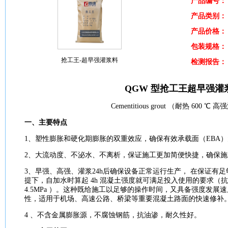
产品编号：
产品类别：
产品价格：
包装规格：
抢工王-超早强灌浆料
检测报告：
QGW 型抢工王超早强
灌
Cementitious grout （
耐
热 600 ℃ 高强
一、主要特点
1、塑性
膨胀
和硬化期
膨胀
的双重效应，确保有效承载面（EBA）
2、大
流动度
、不泌水、不离析，保证
施工
更加简便快捷，确保
施
3、早强、高强、
灌浆
24h后确保
设备
正常运行
生产
， 在保证有足
提下，自加水时算起 4h
混凝土
强度
就可满足投入使用的
要求
（
抗
4.5MPa ）。这种既给
施工
以足够的操作时间，又具备
强度
发展速
性，适用于机场、高速公路、
桥梁
等重要
混凝土
路面
的快速修补
4 、不含金属
膨胀
源，不
腐蚀
钢筋，抗油渗，
耐
久性好。