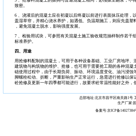
5 、抢修料
混凝土
的振捣与普通
混凝土
相同．必须振至翻浆，不
致密。
6 、浇灌后的
混凝土
应在初凝以后终凝以前进行表面抹压处理，
盖湿草帘，并精心浇水养护，如遇低、负温期
施工
，则应先盖塑料
，避免
混凝土
脱水，影响
强度
发展。
7 、检验用试块，可参照有关
混凝土
施工
验收
规范
抽样制作若干
标准
养护。
四、用途
用抢修料配制的
混凝土
，可用于各种
设备
基础
、工业厂房地坪、
建筑
物与构筑物的维护、抢修，也可用于需要抢工期的各种
混凝
础
使用过程中，由于长期负荷、振动、环境
温度
变化、油污浸蚀
脚螺栓松动、折断，严重影响
生产
正常运行，急需进行抢修以保
砼抢修及更新一年四季都可能进行，故
要求
砼
常温
性能
好之外，
总部地址:北京市昌平区南关路1号 
生产厂家:固维
备案号:
京ICP备14027384