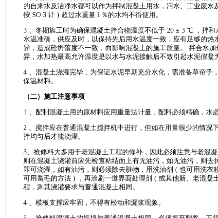
的自来水及洁净水都可以作为拌制
混凝土
用水，污水、工业废水及 
按 SO 3 计 ) 超过水重量 l ％的水均不得使用。
3 、冬期旌工时为确保
混凝土
拌合物
温度
不低于 20 ± 3 ℃ 
水温准确，供应及时，以保持先后用水
温度
一致，应有足够的热
异，造成砼坍落度不一致，而影响
混凝土
的
施工
质量。 拌合水加
异，水加热最高允许
温度
是以水与
水泥
接触后不致引起
水泥
假凝
4 、
混凝土
浇灌完毕，为保证
水泥
早期充分水化，需准备草帘子
保温
材料
。
（二）
施工
注意事项
1 、配制
混凝土
用的原
材料
应用重量法计量，配料必须精确，水
2 、搅拌应在普通
混凝土
搅拌机中进行，但如在用量很少的情况
拌均匀后才能浇灌。
3、抢修料大多用于老
混凝土
工程的修补，因此必须注意与老
混凝
则在
混凝土
浇灌前应先检查
粘
结面上有无油污，如无油污，则去
即可浇灌，如有油污，则必须除去脏物，用洗油剂 ( 也可用洗衣粉泡成
可用凿毛的
方法
) ，再涂刷一道界面处理剂 ( 或其他新、老
混凝
程，则其浇灌
要求
与普通
混凝土
相同。
4 、模板支撑应牢固，不得有松动和漏浆现象。