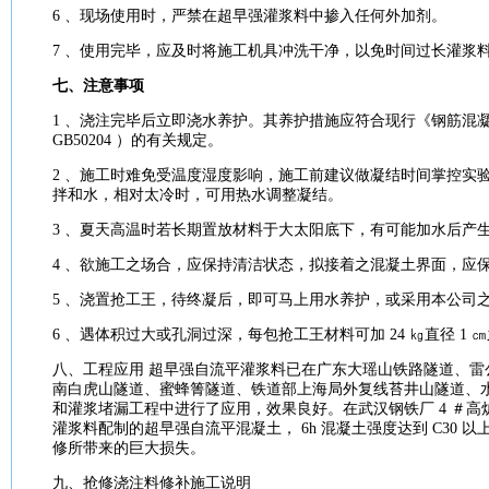
6 、现场使用时，严禁在超早强
灌浆
料中掺入任何外加剂。
7 、使用完毕，应及时将
施工
机具冲洗干净，以免时间过长
灌浆
七、注意事项
1 、浇注完毕后立即浇水养护。其养护措施应符合现行《钢筋
混
GB50204 ）的有关
规定
。
2 、
施工
时难免受
温度
湿度影响，
施工
前建议做凝结时间掌控实
拌和水，相对太冷时，可用热水调整凝结。
3 、夏天高温时若长期置放
材料
于大太阳底下，有可能加水后产
4 、欲
施工
之场合，应保持清洁状态，拟接着之
混凝土
界面，应
5 、浇置抢工王，待终凝后，即可马上用水养护，或采用本
公司
6 、遇体积过大或孔洞过深，每包抢工王
材料
可加 24 ㎏直径 
八、工程应用 超早强自流平
灌浆
料已在广东大瑶山铁路
隧道
、雷
南白虎山
隧道
、蜜蜂箐
隧道
、铁道部上海局外复线苔井山
隧道
、
和
灌浆
堵漏工程中进行了应用，效果良好。在武汉钢铁厂 4 ＃
灌浆
料配制的超早强自流平
混凝土
， 6h
混凝土
强度
达到 C30 
修
所带来的巨大损失。
九、抢修浇注料修补
施工
说明