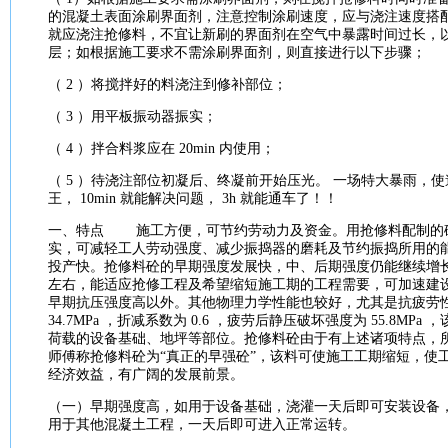
的
混凝土
表面涂刷界面剂，注意控制涂刷速度，应与浇注速度搭配，
就应浇注抢修料，不宜让新刷的界面剂在空气中暴露时间过长，
层；如根据
施工
要求
不需涂刷界面剂，则直接进行以下步骤；
（ 2 ）将搅拌好的料浇注到修补部位；
（ 3 ）用平板振动器振实；
（ 4 ）拌合料浆应在 20min 内使用；
（ 5 ）待浇注部位初凝后、终凝前开始压光。 一场特大暴雨，
王， 10min 就能解决问题， 3h 就能通车了！！
一、特点
施工
方便，可节约劳动力及资金。用抢修料配制的
实，可减轻工人劳动
强度
、减少振捣器的磨耗及节约振捣所用的
投产快。抢修料砼的早期
强度
发展快，中、后期
强度
仍能继续增
左右，能适应抢修工程及希望缩短
施工
期的工程需要，可加速建
早期
抗压
强度
高以外。其他物理力学
性能
也较好，尤其是抗疲劳
34.7MPa ，折减系数为 0.6 ，疲劳后静压破坏
强度
为 55.8MPa ，
荷载的
设备
基础
、地坪等部位。抢修料砼由于有上述诸项特点，
师傅称抢修料砼为“真正的早强砼”，该料可使
施工
工期缩短，使
经济效益，有广阔的发展前景。
（一）早期
强度
高，如用于
设备
基础
，浇灌一天后即可安装
设备
用于其他
混凝土
工程，一天后即可进入正常运转。