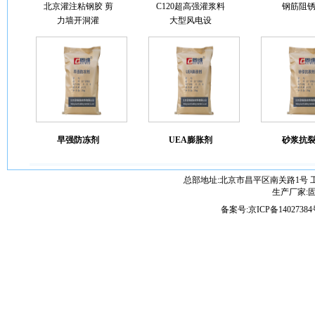
北京灌注粘钢胶 剪
C120超高强灌浆料
钢筋阻
力墙开洞灌
大型风电设
早强防冻剂
UEA膨胀剂
砂浆抗
总部地址:北京市昌平区南关路1号 
生产厂家:固维
备案号:
京ICP备14027384