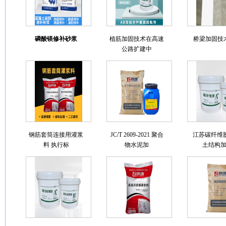
磷酸镁修补砂浆
植筋加固技术在高速
桥梁加固技
公路扩建中
钢筋套筒连接用灌浆
JC/T 2609-2021 聚合
江苏碳纤维胶
料 执行标
物水泥加
土结构