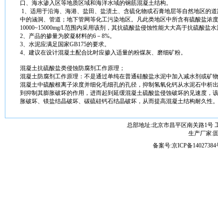
口、海水渗入区等地质区域和海洋水域的钢筋
混凝土
结构
。
1、适用于沿海、海港、盐田、盐渍土、含硫化物或石膏地层等自然地区的道
中的涵洞、管道；地下管网等化工污染地区。凡此类地区中所含有硫酸盐浓度在30
10000~15000mg/L范围内采用该剂，其抗硫酸盐侵蚀
性能
大大高于抗硫酸盐
水
2、产品的掺量为
胶
凝
材料
的6－8%。
3、
水泥
应满足国家GB175的
要求
。
4、建议在设计
混凝土
配合比时应掺入适量的粉煤灰、磨细矿粉。
混凝土
抗硫酸盐类侵蚀
防腐
剂工作原理；
混凝土
防腐
剂工作原理：不是通过单纯在普通硅酸盐
水泥
中加入减水剂或矿
混凝土
中硫酸根离子浓度并细化毛细孔的孔径，抑制氢氧化钙从
水泥
石中析
到抑制其
膨胀
破坏的
作用
，进而起到延缓
混凝土
硫酸盐侵蚀破坏的见速度，
胀
破坏、镁盐结晶破坏、碳硫硅钙石结晶破坏，从而提高
混凝土
结构
耐
久性
总部地址:北京市昌平区南关路1号 
生产厂家:固维
备案号:
京ICP备14027384