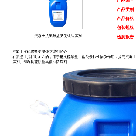
产品编号
产品类别
产品价格
包装规格
混凝土抗硫酸盐类侵蚀防腐剂
检测报告
混凝土
抗硫酸盐类侵蚀
防腐
剂简介；
在
混凝土
搅拌时加入的，用于抵抗硫酸盐、盐类侵蚀性物质
作用
，提高
混凝
腐
剂。简称抗硫酸盐类侵蚀
防腐
剂