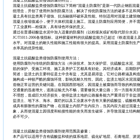
混凝土
抗硫酸盐类侵蚀
防腐
剂特点；
混凝土
抗硫酸盐类侵蚀
防腐
剂以下简称“
混凝土
防腐
剂”是新一代防止钢筋
混凝
统理念，开创了使用外加剂
防腐
方法
，解决了传统
防腐
蚀
方法
的诸多不足和
凝土
具有抗盐类离子侵蚀、抗冻融循环破坏及
性能
。特别适用对
混凝土
建筑
混凝土
收缩值减小，便于大体积
混凝土
施工
。
混凝土
防腐
剂应用简便，并不
了工业废料—粉煤灰，具有绿色环保的意义。
通过在普通硅酸盐
水泥
中加入适量的
防腐
剂（以粉煤灰或矿粉取代部分
水泥
JC/T1011-2006各项
指标
。这种
胶
凝
材料
的抗硫酸盐能力已超过《铁道
混凝土
水平。对
混凝土
的
耐
久
性能
和
施工
性能
有很大的提高。采用
混凝土
防腐
剂
生
水率高的优异
性能
。
混凝土
抗硫酸盐类侵蚀
防腐
剂使用
方法
；
使用
防腐
剂与传统的
防腐
蚀
方法
（外涂
技术
、加大保护层、抗硫酸盐
水泥
、
筋的保护、受
施工
环境、
施工
及养护
工艺
都具有好处。其经济成本、后期防
简述：盐渍土的主要特征是土中含有盐，尤其是易溶盐，它对公路桥涵及构
施构成一种较严酷的
腐蚀
环境，影响其
耐
久性性。因此，盐渍土地区
水泥
混
造物正常运营的关键问题。在我国西部地区，因
混凝土
被
腐蚀
而导致的构筑
交通量的迅速增大，道路
运输
尤为不畅，需要修筑大量公路；另一方面有关
不理想，造成巨大经济损失，使得盐渍土地的公路服务能力严重滞后于非盐
盐渍土、地下水、海水、腐烂的以及工业废水中含有大量的硫酸盐，硫酸根
成具有
膨胀
性的
腐蚀
产物，在
混凝土
内部产生内应力，当其内应力超过
混凝
象，从而使
混凝土
因
强度
和
粘
接
性能
的丧失而发生破坏，并导致
混凝土
结构
必不可少。
混凝土
抗硫酸盐类侵蚀
防腐
剂使用范围及掺量；
本产品可以适用于含有硫酸盐和镁的煤系地层、硫化矿地层、石膏地层、淤