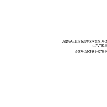
总部地址:北京市昌平区南关路1号 
生产厂家:固维
备案号:
京ICP备14027384