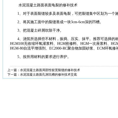
水泥
混凝土
路面
表面龟裂的修补
技术
1、对于表面
裂缝
较多及表面龟裂，可把
裂缝
集中区划为一个
2、将其
施工
面中的
裂缝
凿成一块3cm-6cm深的凹槽。
3、把
混凝土
碎屑吹除干净。
4、浇筑所选择些不
材料
，振捣、压实、抹平。推荐可选择的
HGM100无收缩环氧
灌浆
料、HGM抢修料、HGM一次座浆料、HG
HGM-80自流平增强剂、EC2000-RC聚合物
加固
砂浆
、ECM环氧修
5、按所用
材料
的
要求
进行养护。
上一篇：
水泥混凝土路面局部性较宽裂缝的修补技术
下一篇：
水泥混凝土路面孔洞坑槽的修补技术交底