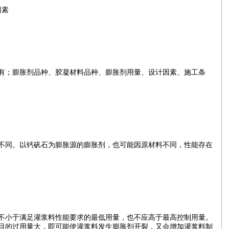
因素
有；
膨胀
剂品种、
胶
凝
材料
品种、
膨胀
剂用量、设计因素、
施工
条
不同。以钙矾石为
膨胀
源的
膨胀
剂，也可能因原
材料
不同，
性能
存在
不小于满足
灌浆
料
性能
要求
的最低用量，也不应高于最高控制用量。
目的过用量大，即可能使
灌浆
料发生
膨胀
剂开裂，又会增加
灌浆
料制