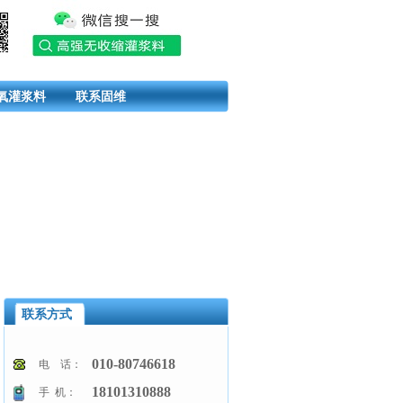
氧灌浆料
联系固维
联系方式
010-80746618
电 话：
18101310888
手 机：