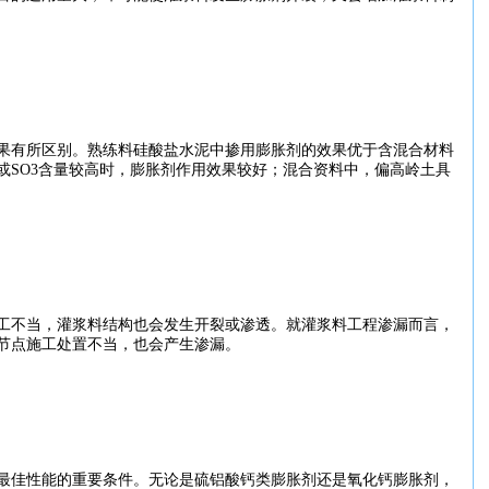
果有所区别。熟练料硅酸盐
水泥
中掺用
膨胀
剂的效果优于含混合
材料
或SO3含量较高时，
膨胀
剂
作用
效果较好；混合资料中，偏高岭土具
工
不当，
灌浆
料
结构
也会发生开裂或渗透。就
灌浆
料工程渗漏而言，
节点
施工
处置不当，也会产生渗漏。
最佳
性能
的重要条件。无论是硫铝酸钙类
膨胀
剂还是氧化钙
膨胀
剂，