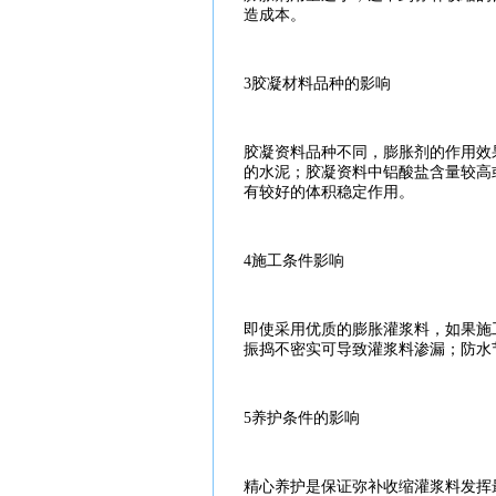
造成本。
3
胶
凝
材料
品种的影响
胶
凝资料品种不同，
膨胀
剂的
作用
效
的
水泥
；
胶
凝资料中铝酸盐含量较高
有较好的体积稳定
作用
。
4
施工
条件影响
即使采用优质的
膨胀
灌浆
料，如果
施
振捣不密实可导致
灌浆
料渗漏；防水
5养护条件的影响
精心养护是保证弥补收缩
灌浆
料发挥