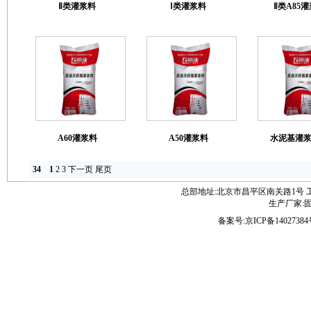
Ⅱ类灌浆料
Ⅰ类灌浆料
Ⅱ类A85
A60灌浆料
A50灌浆料
水泥基灌
34
1
2
3
下一页
尾页
总部地址:北京市昌平区南关路1号 
生产厂家:固维
备案号:
京ICP备14027384