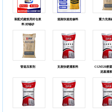
装配式建筑用封仓浆
道路快速抢修料
重力充填
料 封锚砂
管道压浆剂
支座快硬灌浆料
CGM320桥
泥基灌